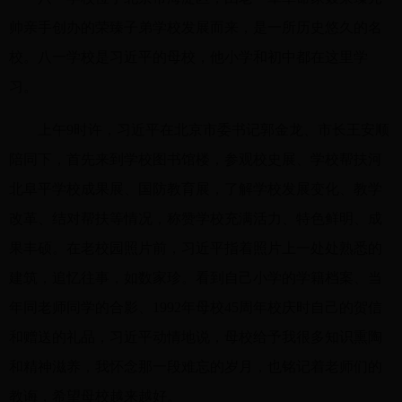
帅亲手创办的荣臻子弟学校发展而来，是一所历史悠久的名
校。八一学校是习近平的母校，他小学和初中都在这里学
习。
上午9时许，习近平在北京市委书记郭金龙、市长王安顺
陪同下，首先来到学校图书馆楼，参观校史展、学校帮扶河
北阜平学校成果展、国防教育展，了解学校发展变化、教学
改革、结对帮扶等情况，称赞学校充满活力、特色鲜明、成
果丰硕。在老校园照片前，习近平指着照片上一处处熟悉的
建筑，追忆往事，如数家珍。看到自己小学的学籍档案、当
年同老师同学的合影、1992年母校45周年校庆时自己的贺信
和赠送的礼品，习近平动情地说，母校给予我很多知识熏陶
和精神滋养，我怀念那一段难忘的岁月，也铭记着老师们的
教诲，希望母校越来越好。