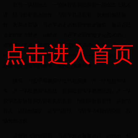
在另一块场地上，一位体育老师正带领一些女生上武术
课，练习长拳基本动作。习近平驻足观看，祝她们越练越
好。离开体育场，习近平边走边察看学校老建筑，重温自己
当年的学习时光。10时许，习近平来到学校文化艺术中心，
点击进入首页
看望慰问来自北京市和八一学校的教师学生代表。见到当年
的老教师，习近平十分高兴，同他们一一握手，回忆往事，
感谢老师们当年的教诲，祝他们健康长寿。
随后，习近平同教师学生代表座谈。八一学校校长沈
军、八一学校教师张亚红、首都经贸大学教授纪韶、八一学
校学生牟迪铃和方亦昕先后发言，他们谈教育管理、谈教书
育人、谈理想追求、谈学习生活，习近平不时插话交流，现
场气氛活跃。
在听取大家发言后，习近平发表重要讲话。他指出，时