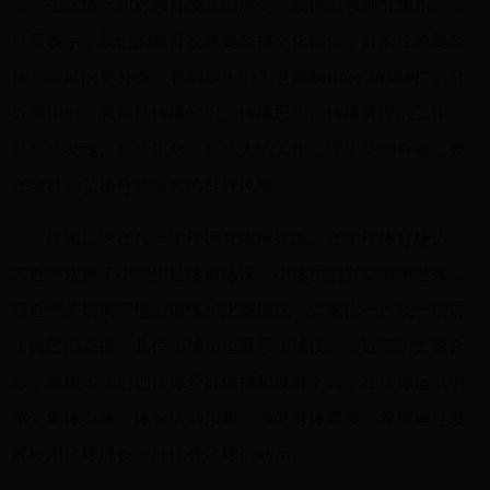
习、生活情况和对教育改革的感受，祝他们教师节快乐。习
近平表示，我们的教育改革要坚持文化自信，好的经验要坚
持，不足的要补齐。看到学生们为老师制作的“敬师树”，习
近平指出，教师是传播知识、传播思想、传播真理的工作，
是塑造灵魂、塑造生命、塑造人的工作，理应受到尊敬，要
在全社会弘扬尊师重教的良好风尚。
校园足球在八一学校拥有浓厚氛围。在学校体育场边，
习近平观摩了小学生足球训练课。小球员们兴奋地跑过来，
习近平关切询问他们训练和比赛情况，大家你一言我一语讲
了自己的心得，几位小球员还展示了球技。习近平同大家合
影，希望同学们把足球爱好保持和发展下去，在足球运动中
感受集体力量、体验运动乐趣、强健身体素质，希望通过发
展校园足球成长一批优秀足球运动员。