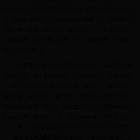
祖国服务、为人民服务的意识，立志成为党和人民需要的人
才。各级党委和政府要满腔热情关心教师，让广大教师安心
从教、热心从教、舒心从教、静心从教，让广大教师在岗位
上有幸福感、事业上有成就感、社会上有荣誉感，让教师成
为让人羡慕的职业。
习近平强调，中小学生是青少年的主体，是国家的未来
和希望。中小学生要立志成才，必须勤奋学习、提高综合素
质，努力做到修身立德、志存高远，勤学上进、追求卓越，
强健体魄、健康身心，锤炼意志、砥砺坚韧。同学们都要自
觉加强道德养成，从小就让社会主义核心价值观的种子在心
中生根发芽，把国家、人民、民族装在心中，注重养成健
康、乐观、向上的品格;都要乐于学习、勤于学习、善于学
习，在求知境界上越来越高;都要把身心健康牢牢抓在手上，