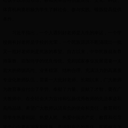
给孩子以示范引导。各相关单位特别是宣传、文化、科技、
体育机构要积极为学生了解社会、参与实践、锻炼提高提供
条件。
习近平指出，一个人遇到好老师是人生的幸运，一个学
校拥有好老师是学校的光荣，一个民族源源不断涌现出一批
又一批好老师则是民族的希望。自古以来，中华民族就有尊
师重教、崇智尚学的优良传统。党和国家事业发展需要一支
宏大的师德高尚、业务精湛、结构合理、充满活力的高素质
专业化教师队伍，需要一大批好老师。长期以来，广大教师
为教育事业付出了辛劳、奉献了力量、贡献了才智，要在广
大教师中、在全社会大力宣传和弘扬优秀教师的先进事迹和
高尚品德。希望广大教师认清肩负的使命和责任，教育和引
导学生热爱祖国、热爱人民、热爱中国共产党，教育和引导
学生心中要有国家和民族、意识到肩负的责任，牢固树立为