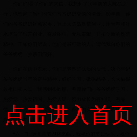
你们好!看了你们的来信，我想起了10年前的大陈岛之
行，也想起了当时同你们爷爷奶奶交谈的情景。60年前，你
们的爷爷奶奶远离家乡，登上大陈岛垦荒创业，用青春和汗
水培育了艰苦创业、奋发图强、无私奉献、开拓创新的垦荒
精神。正如你们所说，他们是最可敬的人。请代我向你们的
爷爷奶奶、乡亲们问好。
你们在信中表示，你们是老垦荒队员的后代，决心牢记
爷爷奶奶当年的奋斗精神，好好学习，砥砺品格，长大后报
效祖国和人民，我感到很欣慰。希望你们向爷爷奶奶学习，
热爱党、热爱祖国、热爱人民，努力成长为有知识、有品
点击进入首页
德、有作为的新一代建设者，准备着为实现中华民族伟大复
兴的中国梦贡献力量。
“六一”国际儿童节即将来临，我祝你们节日快乐，祝全