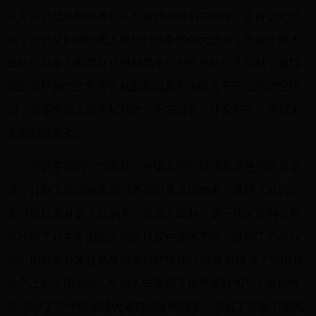
人民抗日战争暨世界反法西斯战争胜利70周年。安排这次学
习，目的是回顾中国人民抗日战争的伟大进程，肯定中国人
民抗日战争为世界反法西斯战争胜利作出的伟大贡献，展现
我们维护第二次世界大战胜利成果和国际公平正义的坚定决
心，宣示中国人民牢记历史、不忘过去，珍爱和平、开创未
来的积极姿态。
习近平强调，70年前，中国人民经过艰苦卓绝的浴血奋
战，打败了穷凶极恶的日本军国主义侵略者，赢得了近代以
来中国抗击外敌入侵的第一次完全胜利。这一伟大胜利，彻
底粉碎了日本军国主义殖民奴役中国的图谋，洗刷了近代以
来中国抗击外来侵略屡战屡败的民族耻辱;重新确立了我国在
世界上的大国地位，中国人民赢得了世界爱好和平人民的尊
敬;开辟了中华民族伟大复兴的光明前景，开启了古老中国凤