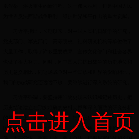
凰涅槃、浴火重生的新征程。这一伟大胜利，也是中国人民
为世界反法西斯战争胜利、维护世界和平作出的重大贡献。
习近平指出，长期以来，对中国人民抗日战争的研究，
党史部门、军史部门、高等院校、社科研究机构等单位做了
大量工作，取得了许多重要成果。宣传文化部门和社会各界
也做了很大努力。同时，同中国人民抗日战争的历史地位和
历史意义相比，同这场战争对中华民族和世界的影响相比，
我们的抗战研究还远远不够，要继续进行深入系统的研究。
习近平强调，要坚持用唯物史观来认识和记述历史，把
历史结论建立在翔实准确的史料支撑和深入细致的研究分析
点击进入首页
的基础之上。要坚持正确方向、把握正确导向，准确把握中
国人民抗日战争的历史进程、主流、本质，正确评价重大事
件、重要党派、重要人物。要从总体上把握局部抗战和全国