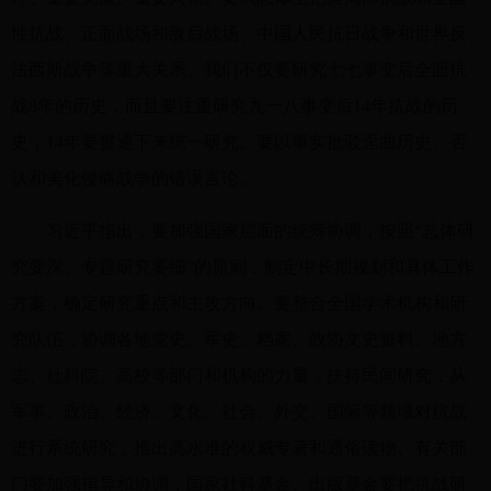
性抗战、正面战场和敌后战场、中国人民抗日战争和世界反
法西斯战争等重大关系。我们不仅要研究七七事变后全面抗
战8年的历史，而且要注重研究九一八事变后14年抗战的历
史，14年要贯通下来统一研究。要以事实批驳歪曲历史、否
认和美化侵略战争的错误言论。
习近平指出，要加强国家层面的统筹协调，按照“总体研
究要深、专题研究要细”的原则，制定中长期规划和具体工作
方案，确定研究重点和主攻方向。要整合全国学术机构和研
究队伍，协调各地党史、军史、档案、政协文史资料、地方
志、社科院、高校等部门和机构的力量，扶持民间研究，从
军事、政治、经济、文化、社会、外交、国际等领域对抗战
进行系统研究，推出高水准的权威专著和通俗读物。有关部
门要加强指导和协调，国家社科基金、出版基金要把抗战研