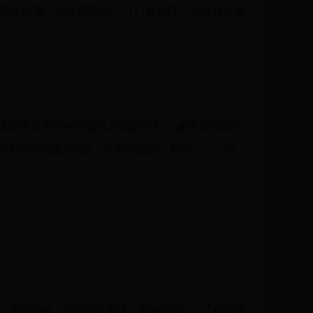
生防毒、拒毒的能力。（12月19日广东电视台新
特殊孩子艺术节在长隆飞鸟乐园举行。逾百名特殊学
0日羊城晚报A21版，记者叶志垚、苏宁，《一句
018年1月20日起实施，有效期5年。《实施意