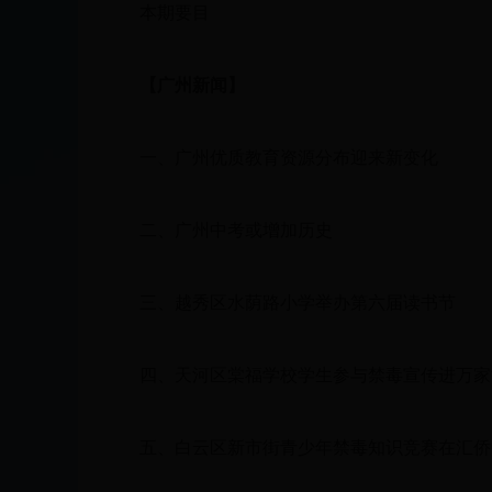
本期要目
【广州新闻】
一、广州优质教育资源分布迎来新变化
二、广州中考或增加历史
三、越秀区水荫路小学举办第六届读书节
四、天河区棠福学校学生参与禁毒宣传进万家
五、白云区新市街青少年禁毒知识竞赛在汇侨