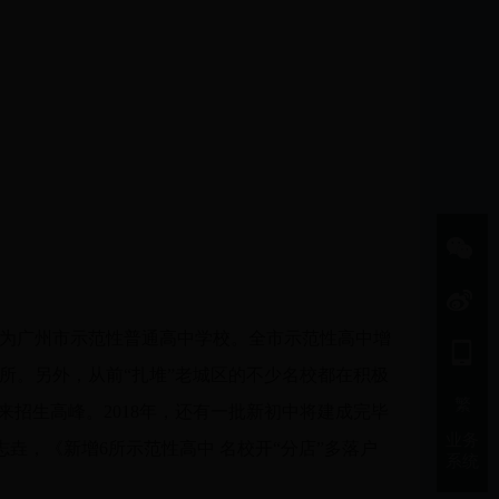
校为广州市示范性普通高中学校。全市示范性高中增
所。另外，从前“扎堆”老城区的不少名校都在积极
繁
来招生高峰。2018年，还有一批新初中将建成完毕
业务
志垚，《新增6所示范性高中 名校开“分店”多落户
系统