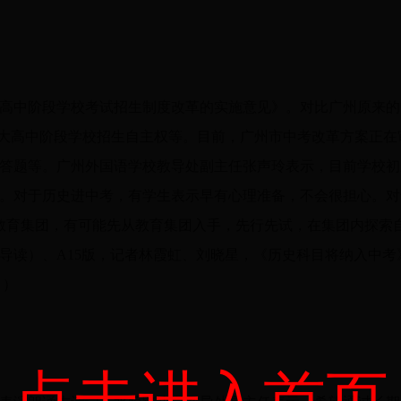
高中阶段学校考试招生制度改革的实施意见》。对比广州原来的
扩大高中阶段学校招生自主权等。目前，广州市中考改革方案正
答题等。广州外国语学校教导处副主任张声玲表示，目前学校初
。对于历史进中考，有学生表示早有心理准备，不会很担心。对
教育集团，有可能先从教育集团入手，先行先试，在集团内探索自
导读）、A15版，记者林霞虹、刘晓星，《历史科目将纳入中考》
》）
点击进入首页