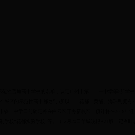
市示范性普通高中学校的名单，认定广州市第二十一中学等6所学
个城区的示范性高中都达到5所以上，花都、黄埔、海珠则拥有3
市铁一中学日前确定将在白云区开办新校区，预计将在2019年迎
校“花都实验学校”等。（12月20日羊城晚报A21版，记者叶