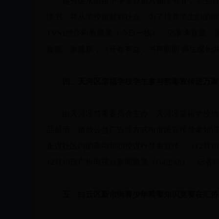
越秀区水荫路小学举办第六届读书节，学生们表
读书，并从学校辐射到社会。为了培养学生们的阅
TVS1经济科教频道《今日一线》，记者李嘉懿、
嘉懿、谢建辉，《开卷有益：书声朗朗 师生家长
四、天河区棠福学校学生参与禁毒宣传进万家
由天河区禁毒委员会主办、天河区棠福学校协办
品展示、播放公益广告等方式向市民宣传禁毒知识
走进社区内的高中和职校进行禁毒宣传。（12月1
12月19日广州电视台新闻频道《G4出动》，记者
五、白云区新市街青少年禁毒知识竞赛在汇侨