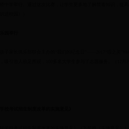
中学举行。通过这次比赛，让学生更多地了解禁毒知识，提高学
识进校园》）
鸟乐园举行
子家长俱乐部联合主办的“我们的纪念日”——2017“瑕之美”
吸引游人驻足围观，100多名大学生参与了志愿服务。（12月2
学校考试招生制度改革的实施意见》
学校考试招生制度改革的实施意见》（下简称《实施意见》），自2