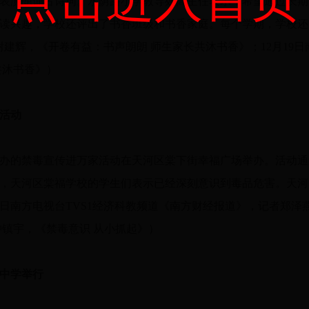
演朗诵古诗词。水荫路小学教导处高主任表示，希望通过长期
读兴趣，学校还评出了书香班级和书香家庭。每个学期，学校还向
谢建辉，《开卷有益：书声朗朗 师生家长共沐书香》；12月19日
共沐书香》）
活动
的禁毒宣传进万家活动在天河区棠下街幸福广场举办。活动通过
，天河区棠福学校的学生们表示已经深刻意识到毒品危害。天河
9日南方电视台TVS1经济科教频道《南方财经报道》，记者郑泽燕
钟镇宇，《禁毒意识 从小抓起》）
中学举行