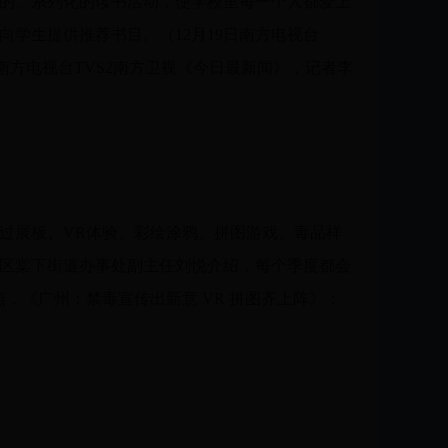
的、系列化的读书活动，使学校里每一个人都爱上
学生提供推荐书目。（12月19日南方电视台
南方电视台TVS2南方卫视《今日最新闻》，记者李
展板、VR体验、彩绘涂鸦、拼图游戏、毒品样
区棠下街道办事处副主任刘悦介绍，每个季度都会
，《广州：禁毒宣传出新意 VR 拼图齐上阵》；