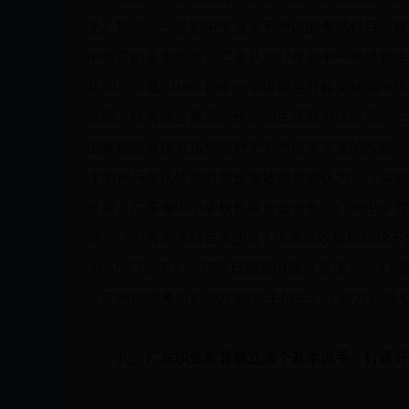
见》指出，一是初中学业水平考试的考试科目，将
中教育的基本质量。二是从2017年初中一年级
从2017年或2018年初中一年级新生开始实施
成绩、结合综合素质评价的招生录取办法改革。三是
国家规定外所有加分项对于中考改革方案的实施。
才测评与考试研究所所长张敏强教授认为，《实施
发展。广东省中小学校长联合会会长、广州中学首任
婷，《中考必考科目至少8门 优质高效指标到校不
50%八门必考》；广州日报第01版（导读）、A
《广州或增考历史 高中能自主招生》；南方日报A
八、广东职业教育确立两个基本抓手：打通升