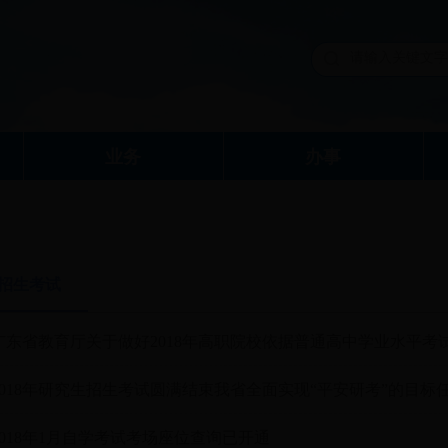
业务
办事
招生考试
广东省教育厅关于做好2018年高职院校依据普通高中学业水平
2018年研究生招生考试圆满结束我省全面实现“平安研考”的目标
2018年1月自学考试考场座位查询已开通