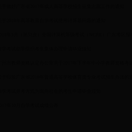
关于做好广东省2017年成人高等学校招生征集志愿工作的通知
关于2018年高等教育自学考试使用计算器问题的通知
2018年3月（第51次）全国计算机等级考试（NCRE）广东考区
自学考试助学组织考生集体办理申请毕业须知
广州市教师资格认定办公室关于2017年下半年中小学教师资格考
关于印发广东省2018年普通高等学校体育类专业考试招生办法的
自学考试开考方式为面向社会的考生申请毕业须知
2017年10月自学考试成绩公布