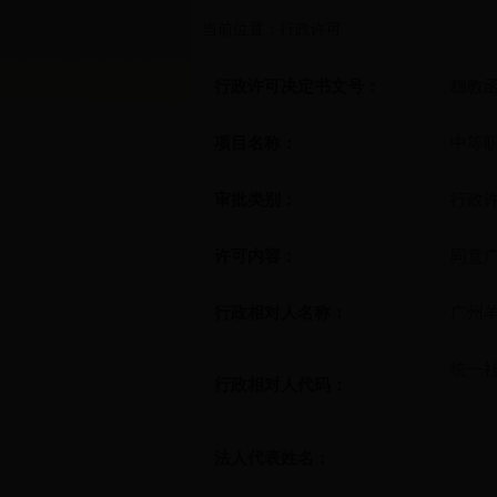
当前位置：行政许可
行政许可决定书文号：
穗教函
项目名称：
中等
审批类别：
行政
许可内容：
同意
行政相对人名称：
广州
统一
行政相对人代码：
法人代表姓名：