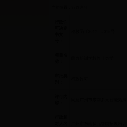
当前位置：行政许可
行政许
可决定
穗教函〔2017〕2018号
书文
号：
项目名
民办培训学校终止办学
称：
审批类
行政许可
别：
许可内
同意广州市东南多元智能拓展
容：
行政相
对人名
广州市东南多元智能拓展培训