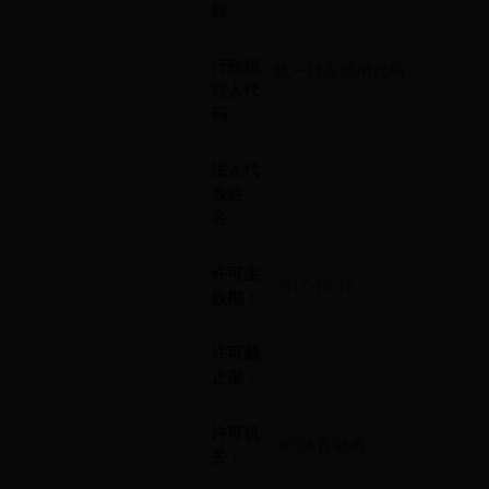
称：
行政相
统一社会信用代码
对人代
码：
法人代
表姓
名：
许可生
2017-10-16
效期：
许可截
止期：
许可机
365体育动画
关：